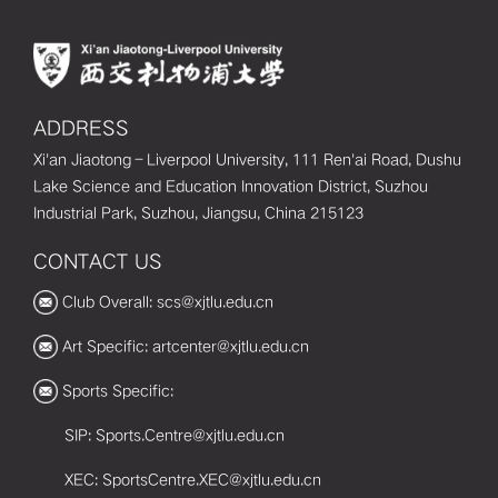
ADDRESS
Xi'an Jiaotong–Liverpool University, 111 Ren'ai Road, Dushu
Lake Science and Education Innovation District, Suzhou
Industrial Park, Suzhou, Jiangsu, China 215123
CONTACT US
Club Overall: scs@xjtlu.edu.cn
Art Specific: artcenter@xjtlu.edu.cn
Sports Specific:
SIP: Sports.Centre@xjtlu.edu.cn
XEC: SportsCentre.XEC@xjtlu.edu.cn