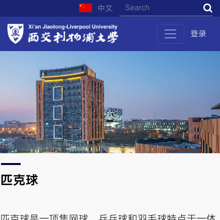
中文
S
登录
匹克球
匹克球是一项集网球、乒乓球和羽毛球特点于一体