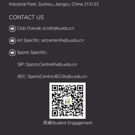
Industrial Park, Suzhou, Jiangsu, China 215123
CONTACT US
Club Overall: scs@xjtlu.edu.cn
Art Specific: artcenter@xjtlu.edu.cn
Sports Specific:
SIP: Sports.Centre@xjtlu.edu.cn
XEC: SportsCentre.XEC@xjtlu.edu.cn
西浦Student Engagement