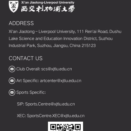
ADDRESS
Xi'an Jiaotong–Liverpool University, 111 Ren'ai Road, Dushu
Lake Science and Education Innovation District, Suzhou
Industrial Park, Suzhou, Jiangsu, China 215123
CONTACT US
Club Overall: scs@xjtlu.edu.cn
Art Specific: artcenter@xjtlu.edu.cn
Sports Specific:
SIP: Sports.Centre@xjtlu.edu.cn
XEC: SportsCentre.XEC@xjtlu.edu.cn