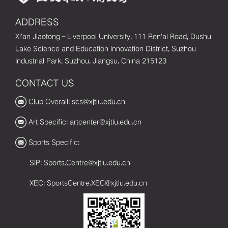
ADDRESS
Xi'an Jiaotong–Liverpool University, 111 Ren'ai Road, Dushu
Lake Science and Education Innovation District, Suzhou
Industrial Park, Suzhou, Jiangsu, China 215123
CONTACT US
Club Overall: scs@xjtlu.edu.cn
Art Specific: artcenter@xjtlu.edu.cn
Sports Specific:
SIP: Sports.Centre@xjtlu.edu.cn
XEC: SportsCentre.XEC@xjtlu.edu.cn