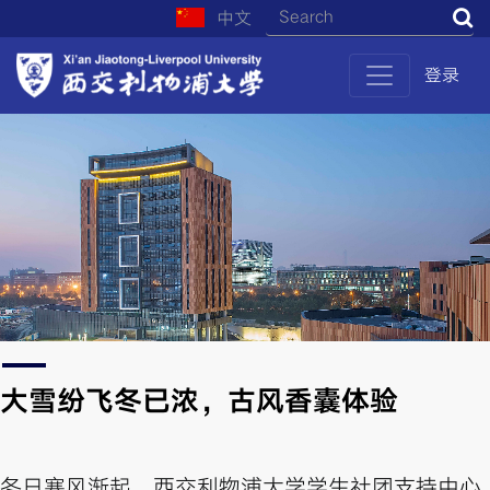
中文
S
登录
大雪纷飞冬已浓，古风香囊体验
冬日寒风渐起，西交利物浦大学学生社团支持中心