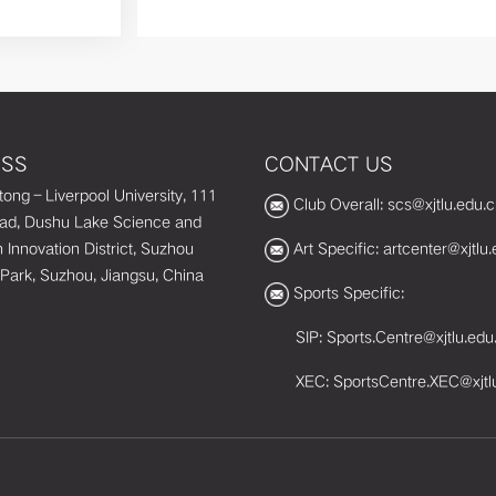
ESS
CONTACT US
otong–Liverpool University, 111
Club Overall: scs@xjtlu.edu.
oad, Dushu Lake Science and
 Innovation District, Suzhou
Art Specific: artcenter@xjtlu
l Park, Suzhou, Jiangsu, China
Sports Specific:
SIP: Sports.Centre@xjtlu.edu
XEC: SportsCentre.XEC@xjtl