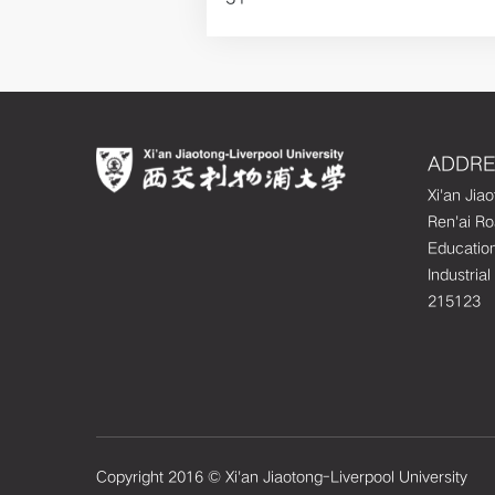
ADDR
Xi'an Jia
Ren'ai R
Education
Industria
215123
Copyright 2016 © Xi'an Jiaotong-Liverpool University