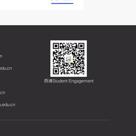
cn
.edu.cn
西浦Student Engagement
.cn
u.edu.cn