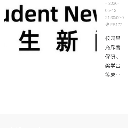
- 2026-
05-12
5
0.0
21:30:00.0
14
FB172
一
校园里
秋
充斥着
新
保研、
帷
奖学金
0
等成功
学
分享，
闻
大家习
全
惯展示
光鲜，
旨
把失