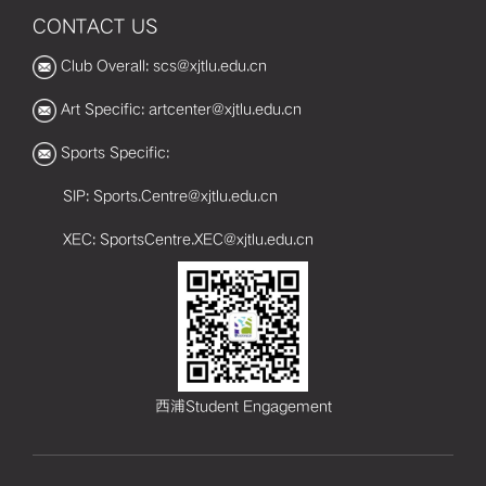
互
会，以
CONTACT US
为
聊天室
Club Overall: scs@xjtlu.edu.cn
年
或一对
园
Art Specific: artcenter@xjtlu.edu.cn
一采访
工
的形
Sports Specific:
牢
式，只
SIP: Sports.Centre@xjtlu.edu.cn
。
聊遗
XEC: SportsCentre.XEC@xjtlu.edu.cn
憾。
西浦Student Engagement