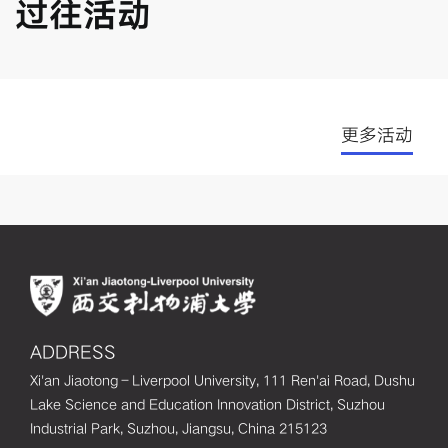
过往活动
聚
败、迷
力
茫与被
会
拒藏起
详
来，成
解
功至上
更多活动
规
的氛围
让人因
工
挫折感
到羞耻
明
与孤
项
独。为
ADDRESS
此我们
Xi'an Jiaotong–Liverpool University, 111 Ren'ai Road, Dushu
还
发起失
Lake Science and Education Innovation District, Suzhou
展
败故事
Industrial Park, Suzhou, Jiangsu, China 215123