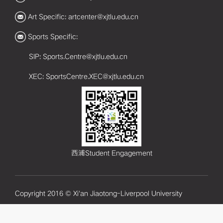
Art Specific: artcenter@xjtlu.edu.cn
Sports Specific:
SIP: Sports.Centre@xjtlu.edu.cn
XEC: SportsCentre.XEC@xjtlu.edu.cn
西浦Student Engagement
Copyright 2016 © Xi'an Jiaotong-Liverpool University