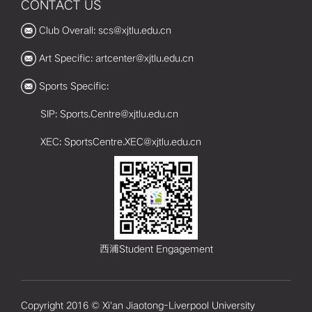
CONTACT US
Club Overall: scs@xjtlu.edu.cn
Art Specific: artcenter@xjtlu.edu.cn
Sports Specific:
SIP: Sports.Centre@xjtlu.edu.cn
XEC: SportsCentre.XEC@xjtlu.edu.cn
西浦Student Engagement
Copyright 2016 © Xi'an Jiaotong-Liverpool University