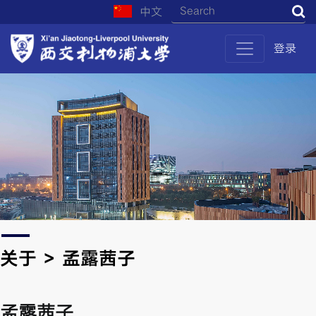
中文
S
登录
关于 > 孟露茜子
孟露茜子