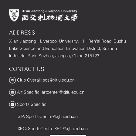
ADDRESS
Xi'an Jiaotong–Liverpool University, 111 Ren'ai Road, Dushu
Lake Science and Education Innovation District, Suzhou
Industrial Park, Suzhou, Jiangsu, China 215123
CONTACT US
Club Overall: scs@xjtlu.edu.cn
Art Specific: artcenter@xjtlu.edu.cn
Sports Specific:
SIP: Sports.Centre@xjtlu.edu.cn
XEC: SportsCentre.XEC@xjtlu.edu.cn